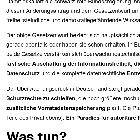
Damit eskaliert die schwarz-rote Bundesregierung ihre
diesem Änderungsantrag und dem Gesetzentwurf um ein
freiheitsfeindliche und demokratiegefährdende Wirksamk
Der obige Gesetzentwurf bezieht sich hauptsächlich 
gerade ebenfalls oder haben sie schon erhalten, in Bun
beide Gesetze verstärken sich überwachungstechnis
faktische Abschaffung der Informationsfreiheit, 
und die komplette datenrechtliche
Datenschutz
Entr
Der Überwachungsdruck in Deutschland steigt gerade
, die noch größere, noch u
Schutzrechte zu schleifen
plant. Die P
zusätzliche Vorratsdatenspeicherung
Teile des Privatlebens).
Ein Paradies für autoritäre
Was tun?