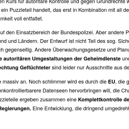
n Kurs für autoritäre Kontrolle und gegen Grundrechte we
 Puzzleteil handelt, das erst in Kombination mit all 
eit voll entfaltet.
auf den Einsatzbereich der Bundespolizei. Aber andere
d und Ländern. Der Entwurf ist nicht Teil des sog. Siche
ch gegenseitig. Andere Überwachungsgesetze und Plan
und
die autoritären Umgestaltungen der Geheimdienste
sind leider nur Ausschnitte aus d
echtung Geflüchteter
 massiv an. Noch schlimmer wird es durch die
, die 
EU
nkontrollierbarere Datenseen hervorbringen will, die Cha
uzzleteile ergeben zusammen eine
Komplettkontrolle d
Eine Entwicklung, die dringend umgedreh
 Regierungen.