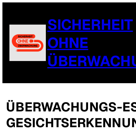
SICHERHEIT
OHNE
ÜBERWACH
ÜBERWACHUNGS-ESK
GESICHTSERKENNUN