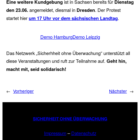
Eine weitere Kundgebung
ist in Sachsen bereits für
Dienstag
den 23.06.
angemeldet, diesmal in
Dresden
. Der Protest
startet hier
um 17 Uhr vor dem sächsischen Landtag
.
Demo Hamburg
Demo Leipzig
Das Netzwerk „Sicherhheit ohne Überwachung“ unterstützt all
diese Veranstaltungen und ruft zur Teilnahme auf.
Geht hin,
macht mit, seid solidarisch!
←
Vorheriger
Nächster
→
SICHERHEIT OHNE ÜBERWACHUNG
Impressum
–
Datenschutz