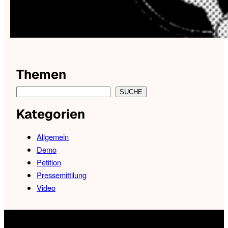
Themen
S
SUCHE
e
Kategorien
a
r
Allgemein
c
Demo
h
Petition
f
Pressemittilung
o
Video
r
a
T